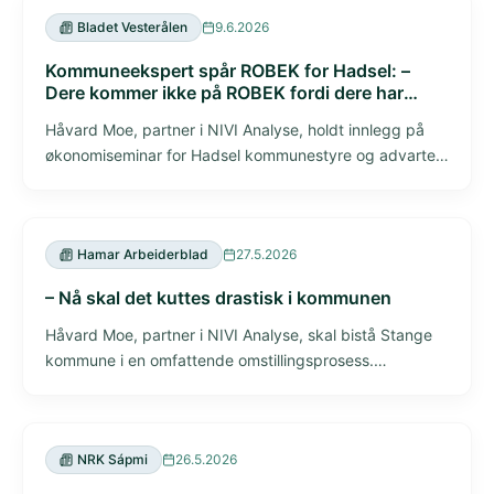
Bladet Vesterålen
9.6.2026
Kommuneekspert spår ROBEK for Hadsel: –
Dere kommer ikke på ROBEK fordi dere har
dårlig råd, men fordi dere er dårlig styrt
Håvard Moe, partner i NIVI Analyse, holdt innlegg på
økonomiseminar for Hadsel kommunestyre og advarte
om at kommunen er på vei mot ROBEK dersom det ikke
gjennomføres betydelige omstillinger. Han understreket
at utfordringen ikke handler om manglende inntekter,
Hamar Arbeiderblad
27.5.2026
men om manglende økonomisk styring.
– Nå skal det kuttes drastisk i kommunen
Håvard Moe, partner i NIVI Analyse, skal bistå Stange
kommune i en omfattende omstillingsprosess.
Kommunen må omstille for 125 millioner kroner for å
sikre bærekraftig kommuneøkonomi og unngå ROBEK.
Moe varsler tøffe tiltak som vil berøre både innbyggere,
NRK Sápmi
26.5.2026
tjenester og ansatte.