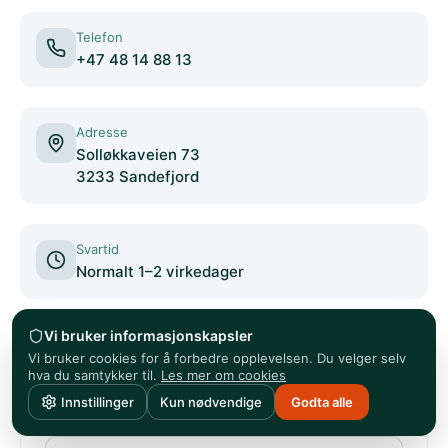
Telefon
+47 48 14 88 13
Adresse
Solløkkaveien 73
3233 Sandefjord
Svartid
Normalt 1–2 virkedager
Vi bruker informasjonskapsler
Vi bruker cookies for å forbedre opplevelsen. Du velger selv
hva du samtykker til.
Les mer om cookies
Innstillinger
Kun nødvendige
Godta alle
Navn
*