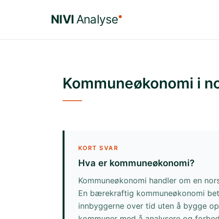
Hopp til hovedinnhold
NIVI
Analyse
Kommuneøkonomi i no
KORT SVAR
Hva er kommuneøkonomi?
Kommuneøkonomi handler om en norsk k
En bærekraftig kommuneøkonomi betyr
innbyggerne over tid uten å bygge opp
kommuner med å analysere og forbed