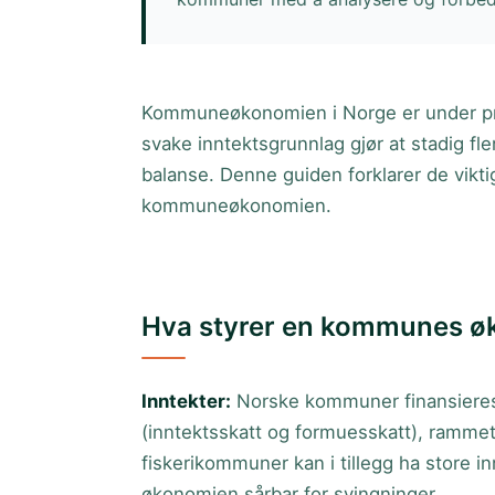
Kommuneøkonomien i Norge er under pre
svake inntektsgrunnlag gjør at stadig fl
balanse. Denne guiden forklarer de vik
kommuneøkonomien.
Hva styrer en kommunes ø
Inntekter
:
Norske kommuner finansieres
(inntektsskatt og formuesskatt), ramme
fiskerikommuner kan i tillegg ha store 
økonomien sårbar for svingninger.