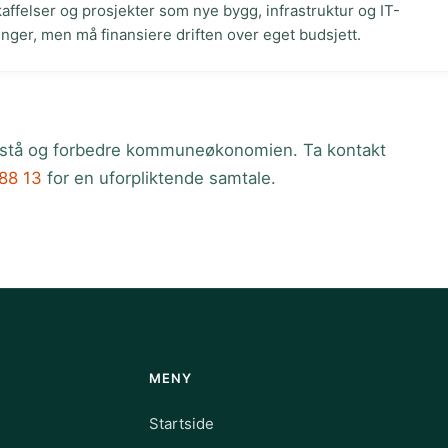
affelser og prosjekter som nye bygg, infrastruktur og IT-
nger, men må finansiere driften over eget budsjett.
rstå og forbedre kommuneøkonomien. Ta kontakt
88 13
for en uforpliktende samtale.
MENY
Startside