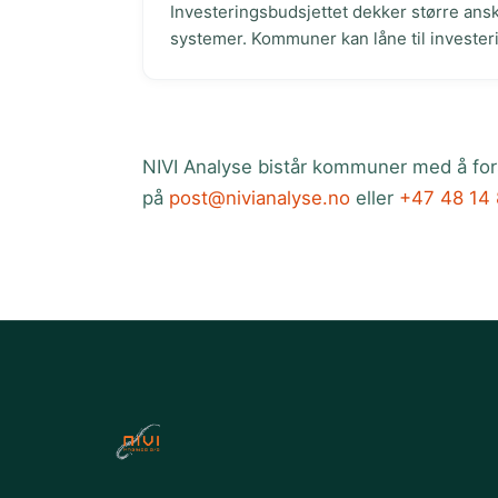
Investeringsbudsjettet dekker større ansk
systemer. Kommuner kan låne til investeri
NIVI Analyse bistår kommuner med å fo
på
post@nivianalyse.no
eller
+47 48 14 