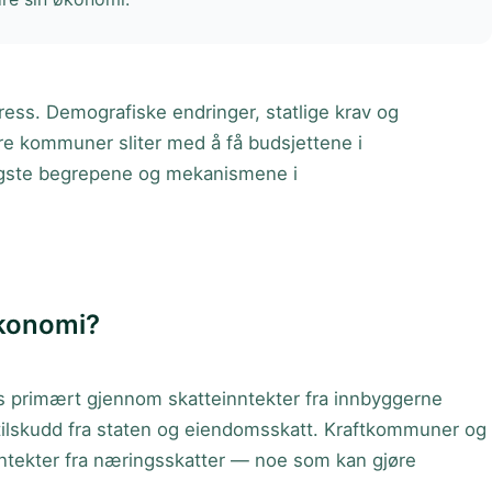
ss. Demografiske endringer, statlige krav og
ere kommuner sliter med å få budsjettene i
tigste begrepene og mekanismene i
konomi?
 primært gjennom skatteinntekter fra innbyggerne
tilskudd fra staten og eiendomsskatt. Kraftkommuner og
inntekter fra næringsskatter — noe som kan gjøre