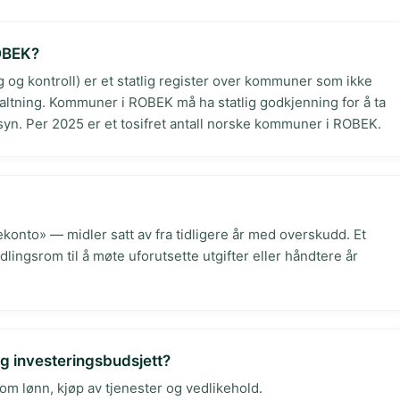
ROBEK?
og kontroll) er et statlig register over kommuner som ikke
valtning. Kommuner i ROBEK må ha statlig godkjenning for å ta
ilsyn. Per 2025 er et tosifret antall norske kommuner i ROBEK.
nto» — midler satt av fra tidligere år med overskudd. Et
ingsrom til å møte uforutsette utgifter eller håndtere år
og investeringsbudsjett?
om lønn, kjøp av tjenester og vedlikehold.