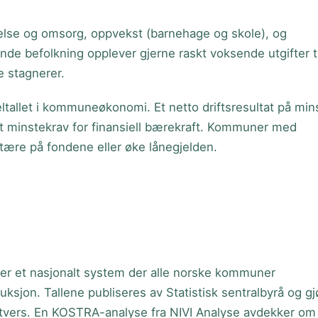
helse og omsorg, oppvekst (barnehage og skole), og
e befolkning opplever gjerne raskt voksende utgifter ti
 stagnerer.
eltallet i kommuneøkonomi. Et netto driftsresultat på min
t minstekrav for finansiell bærekraft. Kommuner med
d tære på fondene eller øke lånegjelden.
 et nasjonalt system der alle norske kommuner
ksjon. Tallene publiseres av Statistisk sentralbyrå og gj
vers. En KOSTRA-analyse fra NIVI Analyse avdekker om