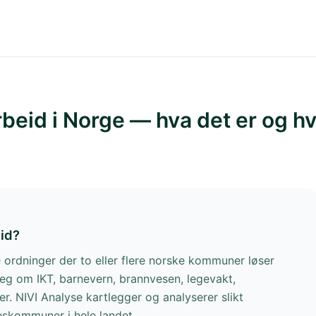
eid i Norge — hva det er og hv
id?
ordninger der to eller flere norske kommuner løser
seg om IKT, barnevern, brannvesen, legevakt,
. NIVI Analyse kartlegger og analyserer slikt
eskommuner i hele landet.