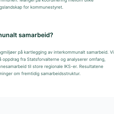
skommunen. Mangel på koordinering mellom ulike
ingslandskap for kommunestyret.
munalt samarbeid?
agmiljøer på kartlegging av interkommunalt samarbeid. Vi
å oppdrag fra Statsforvalterne og analyserer omfang,
esamarbeid til store regionale IKS-er. Resultatene
tninger om fremtidig samarbeidsstruktur.